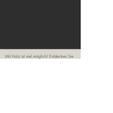
Mit Holz ist viel möglich! Entdecken Sie
weitere Sonderlösungen aus dem
Werkstoff Holz.
WEITERE PROJEKTE