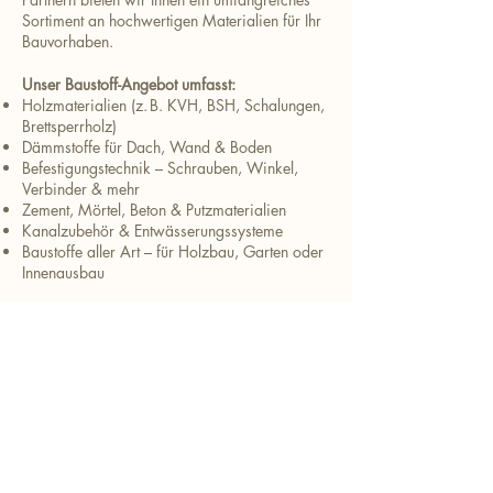
Sortiment an hochwertigen Materialien für Ihr
Bauvorhaben.
Unser Baustoff-Angebot umfasst:
Holzmaterialien (z. B. KVH, BSH, Schalungen,
Brettsperrholz)
Dämmstoffe für Dach, Wand & Boden
Befestigungstechnik – Schrauben, Winkel,
Verbinder & mehr
Zement, Mörtel, Beton & Putzmaterialien
Kanalzubehör & Entwässerungssysteme
Baustoffe aller Art – für Holzbau, Garten oder
Innenausbau
Ob als Bauherr, Handwerker oder
Selbermacher – bei Kreuzer Holzbau kaufen
Sie
Baustoffe genau passend zu Ihrem Projekt.
JETZT BERATEN LASSEN